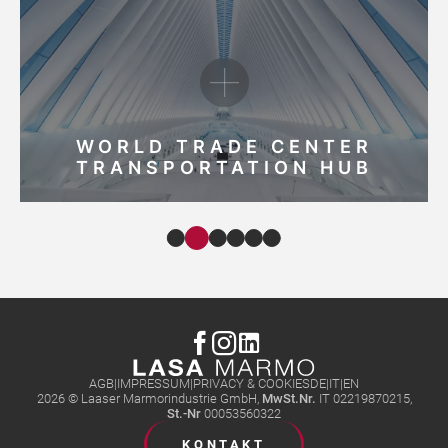
WORLD TRADE CENTER
TRANSPORTATION HUB
AGB
IMPRESSUM
PRIVACY & COOKIES
DE
IT
EN
2026 © Laaser Marmorindustrie GmbH,
MwSt.Nr.
IT 02219870215
,
St.-Nr
00053560322
KONTAKT