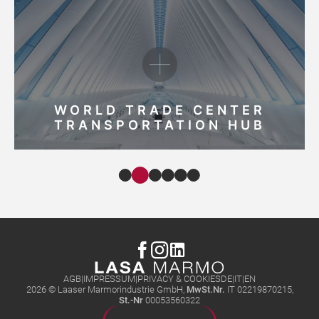
WORLD TRADE CENTER
TRANSPORTATION HUB
AGB
IMPRESSUM
PRIVACY & COOKIES
DE
IT
EN
2026 © Laaser Marmorindustrie GmbH,
MwSt.Nr.
IT 02219870215
,
St.-Nr
00053560322